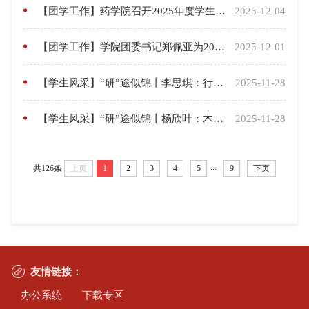
【团学工作】药学院召开2025年度学生活动成果汇报暨总结表彰大会
2025-12-04
【团学工作】学院团委书记郑佩亚为2025年“青马工程·济世班”作专题讲座
2025-12-01
【学生风采】“研”途似锦丨李思琪：行而不辍，未来可期
2025-11-28
【学生风采】“研”途似锦丨杨欣叶：木欣欣以向荣，泉涓涓而始流
2025-11-28
...
共126条
上页
1
2
3
4
5
9
下页
友情链接：
办公系统
下载专区