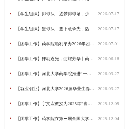
【学生组织】排球队｜逐梦排球场，少年意气扬
2026-07-17
【学生组织】篮球队｜篮下敢争先，热血永向前
2026-07-17
【团学工作】药学院顺利举办2026年团学组织换届大会
2026-07-01
【团学工作】律动逐光，绽耀芳华丨药学院学子斩获河北大学第38届健美操大赛第七名
2026-06-18
【团学工作】河北大学药学院推进“一站式”学生社区领雁工程 为学生社区党员示范岗挂牌
2026-03-27
【就业创业】河北大学2026届毕业生春季线下“职达未来，毕然有你”理工类专场双选会暨宏志助航专场招聘会顺利举办
2026-03-27
【团学工作】宇文宏教授为2025年“青马工程·济世班”作二十届四中全会学习专题讲座
2025-12-05
【团学工作】药学院在第三届全国大学生职业规划大赛河北大学校赛中创佳绩
2025-12-04