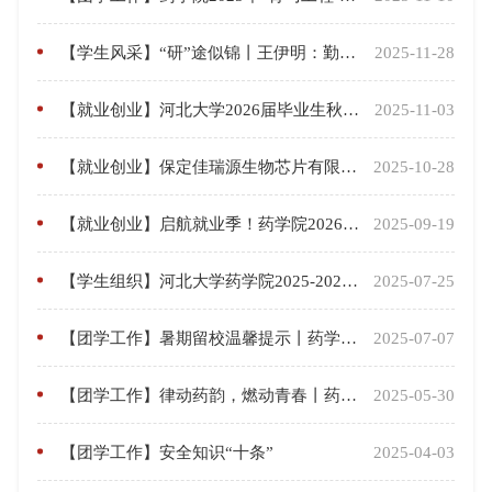
【学生风采】“研”途似锦丨王伊明：勤耕不倦，静候花开
2025-11-28
【就业创业】河北大学2026届毕业生秋季线下“职达未来，毕然有你”理工类专场双选会暨宏志助航专场招聘会顺利举办
2025-11-03
【就业创业】保定佳瑞源生物芯片有限公司招聘简章
2025-10-28
【就业创业】启航就业季！药学院2026届毕业生就业动员会顺利举行
2025-09-19
【学生组织】河北大学药学院2025-2026学年团委学生会成员
2025-07-25
【团学工作】暑期留校温馨提示丨药学院致全体留宿同学的一封信
2025-07-07
【团学工作】律动药韵，燃动青春丨药学院健美操队在河北大学第三十六届健美操大赛中勇夺八强
2025-05-30
【团学工作】安全知识“十条”
2025-04-03