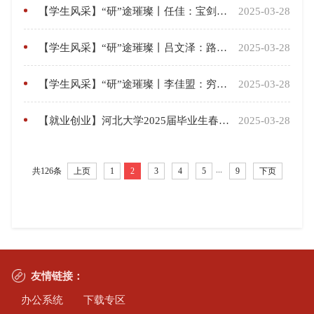
【学生风采】“研”途璀璨丨任佳：宝剑锋从磨砺出，梅花香自苦寒来
2025-03-28
【学生风采】“研”途璀璨丨吕文泽：路虽远行则将至，事虽难做则必成
2025-03-28
【学生风采】“研”途璀璨丨李佳盟：穷且益坚，不坠青云之志
2025-03-28
【就业创业】河北大学2025届毕业生春季线下“职达未来，毕然有你”生药专场学科类双选会（第一场）顺利举办
2025-03-28
...
共126条
上页
1
2
3
4
5
9
下页
友情链接：
办公系统
下载专区