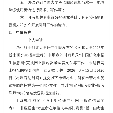
（五）外语达到全国大学英语四级或相当水平，能够
熟练使用英语进行阅读、写作等；
（六）具有相关专业较好的研究基础，具有较强的创
新能力和独立开展科研工作的能力。
四、申请程序
（一）个人申请
考生须于河北大学研究生院发布的《河北大学
2026
年
博士研究生招生章程》中规定的时间登录
“
中国研究生招
生信息网
”
完成网上报名及考试费支付等工作，未进行网
上报名的报名信息一律无效，并于
2026
年
3
月
15
日
-3
月
20
日（材料寄达时间）提交以下申请材料，所有申请材料另
须按顺序扫描为一个
PDF
文件，并以
“
姓名
+
报考专业
+
报考
导师
”
格式命名发送到指定邮箱。
1.
系统生成的《博士学位研究生网上报名信息简
表》，非应届生
“
考生所在单位人事部门意见
”
栏，由考生