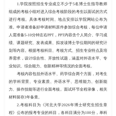
1.
学院按照招生专业成立不少于
5
名博士生指导教师
组成的考核小组对进入综合考核阶段的考生以面试的方式
进行考核。具体考核时间、地点安排以学院网站公布为
准。申请者准备好申请材料原件参加综合考核，每位申请
人需准备
5-10
分钟左右
PPT
，
PPT
内容含个人简介、学习成
绩、课题研究、发表成果、拟攻读博士学位期间的研究计
划等内容。根据考核科目、考核方式、招生专业特点及培
养需求，设计综合性、开放性试题，涵盖对外语水平、专
业知识、综合能力、创新精神等情况的全面考核。
考核内容包括外语水平、药学综合两个方面，对考生
的学科背景、专业素质、外语水平、思维能力、创新能
力、操作技能等进行全面考核。面试环节全程录像，相关
材料留存
3
年备查。
2.
考核科目为《河北大学
2026
年博士研究生招生章
程》公布的报考专业的科目，各科目满分为
100
分，单科