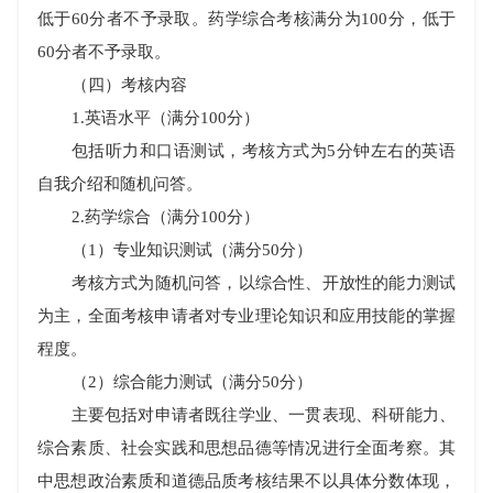
低于
60
分者不予录取。药学综合考核满分为
100
分，低于
60
分者不予录取。
（四）考核内容
1.
英语水平（满分
100
分）
包括听力和口语测试，考核方式为
5
分钟左右的英语
自我介绍和随机问答。
2.
药学综合（满分
100
分）
（
1
）专业知识测试（满分
50
分）
考核方式为随机问答，以综合性、开放性的能力测试
为主，全面考核申请者对专业理论知识和应用技能的掌握
程度。
（
2
）综合能力测试（满分
50
分）
主要包括对申请者既往学业、一贯表现、科研能力、
综合素质、社会实践和思想品德等情况进行全面考察。其
中思想政治素质和道德品质考核结果不以具体分数体现，