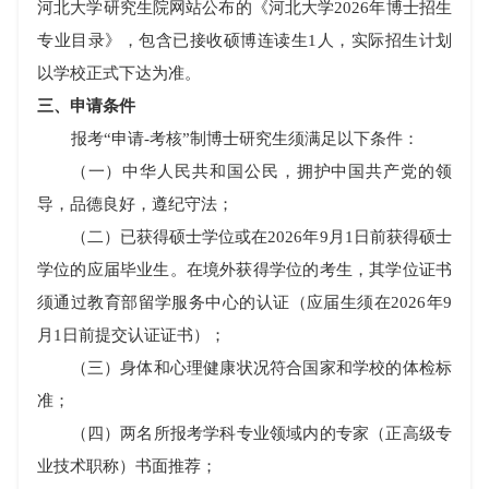
河北大学研究生院网站公布的《河北大学
2026
年博士招生
专业目录》，包含已接收硕博连读生
1
人，实际招生计划
以学校正式下达为准。
三、申请条件
报考“申请
-
考核
”
制博士研究生须满足以下条件：
（一）中华人民共和国公民，拥护中国共产党的领
导，品德良好，遵纪守法；
（二）已获得硕士学位或在
2026
年
9
月
1
日前获得硕士
学位的应届毕业生。在境外获得学位的考生，其学位证书
须通过教育部留学服务中心的认证（应届生须在
2026
年
9
月
1
日前提交认证证书）；
（三）身体和心理健康状况符合国家和学校的体检标
准；
（四）两名所报考学科专业领域内的专家（正高级专
业技术职称）书面推荐；