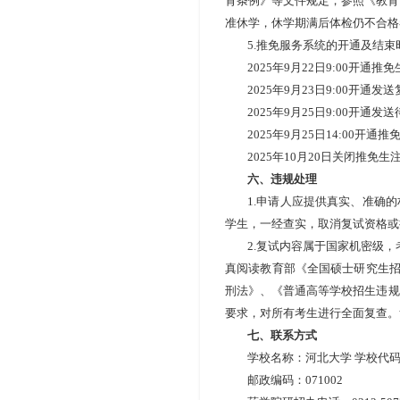
育条例》等文件规定，参照《教育
准休学，休学期满后体检仍不合格
5.
推免服务系统的开通及结束
2025
年
9
月
22
日
9:00
开通推免
2025
年
9
月
23
日
9:00
开通发送
2025
年
9
月
25
日
9:00
开通发送
2025
年
9
月
25
日
14:00
开通推
2025
年
10
月
20
日关闭推免生
六、违规处理
1.
申请人应提供真实、准确的
学生，一经查实，取消复试资格或
2.
复试内容属于国家机密级，
真阅读教育部《全国硕士研究生
刑法》、《普通高等学校招生违规
要求，对所有考生进行全面复查。
七、联系方式
学校名称：河北大学
学校代
邮政编码：
071002