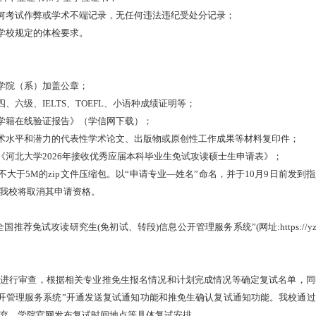
何考试作弊或学术不端记录，无任何违法违纪受处分记录；
学校规定的体检要求。
学院（系）加盖公章；
四、六级、
IELTS
、
TOEFL
、小语种成绩证明等；
学籍在线验证报告》（学信网下载）；
术水平和潜力的代表性学术论文、出版物或原创性工作成果等材料复印件；
《河北大学
2026
年接收优秀应届本科毕业生免试攻读硕士生申请表》；
不大于
5M
的
zip
文件压缩包。以
“
申请专业
—
姓名
”
命名，并于
10
月
9
日前发到指
我校将取消其申请资格。
全国推荐免试攻读研究生
(
免初试、转段
)
信息公开管理服务系统
”(
网址
:https://y
料进行审查，根据相关专业推免生报名情况和计划完成情况等确定复试名单，同
开管理服务系统
”
开通发送复试通知功能和推免生确认复试通知功能。我校通过
弃。学院官网发布复试时间地点等具体复试安排。