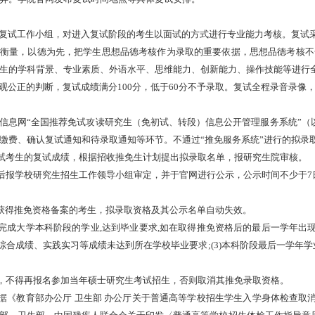
复试工作小组，对进入复试阶段的考生以面试的方式进行专业能力考核。复试
衡量，以德为先，把学生思想品德考核作为录取的重要依据，思想品德考核不
生的学科背景、专业素质、外语水平、思维能力、创新能力、操作技能等进行
观公正的判断，复试成绩满分
100
分，低于
60
分不予录取。复试全程录音录像
信息网
“
全国推荐免试攻读研究生（免初试、转段）信息公开管理服务系统
”
（
缴费、确认复试通知和待录取通知等环节。不通过
“
推免服务系统
”
进行的拟录
试考生的复试成绩，根据招收推免生计划提出拟录取名单，报研究生院审核。
后报学校研究生招生工作领导小组审定，并于官网进行公示，公示时间不少于
7
获得推免资格备案的考生，拟录取资格及其公示名单自动失效。
完成大学本科阶段的学业
,
达到毕业要求
,
如在取得推免资格后的最后一学年出
综合成绩、实践实习等成绩未达到所在学校毕业要求
;(3)
本科阶段最后一学年学
，不得再报名参加当年硕士研究生考试招生，否则取消其推免录取资格。
据《教育部办公厅 卫生部 办公厅关于普通高等学校招生学生入学身体检查取