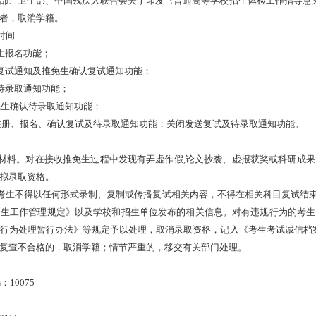
部、卫生部、中国残疾人联合会关于印发〈普通高等学校招生体检工作指导意
者，取消学籍。
时间
生报名功能；
复试通知及推免生确认复试通知功能；
待录取通知功能；
免生确认待录取通知功能；
注册、报名、确认复试及待录取通知功能；关闭发送复试及待录取通知功能。
材料。对在接收推免生过程中发现有弄虚作假
,
论文抄袭、虚报获奖或科研成果
拟录取资格。
考生不得以任何形式录制、复制或传播复试相关内容，不得在相关科目复试结
招生工作管理规定》以及学校和招生单位发布的相关信息。对有违规行为的考生
行为处理暂行办法》等规定予以处理，取消录取资格，记入《考生考试诚信档
复查不合格的，取消学籍；情节严重的，移交有关部门处理。
码：
10075