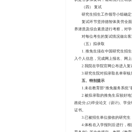
（四） 复试
研究生招生工作领导小组确定
复试环节坚持德智体美劳全面
养潜质及综合素质进行考察，对学
对每位考生的复试情况做出客
（五）拟录取
1.
推免生须在中国研究生招生
入个人信息，完成网上报名、网上
2.
我院在学院官网公布进入复
3.
研究生院对拟录取名单审核
五、特别提示
1.
未在教育部
“
推免服务系统
”
2.
被拟录取的推免生应较好地
政处分
;(2)
毕业论文（设计
)
、学业
证书。
3.
已被招生单位接收的研究生
4.
体检在入学报到后进行，根