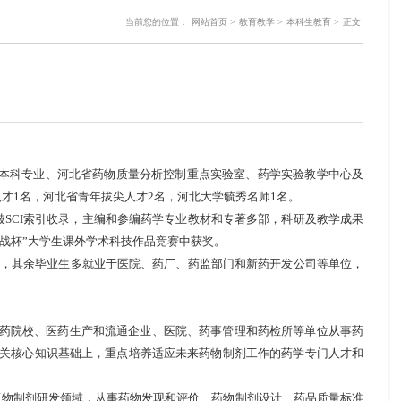
当前您的位置：
网站首页
>
教育教学
>
本科生教育
>
正文
本科专业、河北省药物质量分析控制重点实验室、药学实验教学中心及
人才
1
名，河北省青年拔尖人才
2
名，河北大学毓秀名师
1
名。
被
SCI
索引收录，主编和参编药学专业教材和专著多部，科研及教学成果
战杯
”
大学生课外学术科技作品竞赛中获奖。
，其余毕业生多就业于医院、药厂、药监部门和新药开发公司等单位，
药院校、医药生产和流通企业、医院、药事管理和药检所等单位从事药
关核心知识基础上，重点培养适应未来药物制剂工作的药学专门人才和
药物制剂研发领域，从事药物发现和评价、药物制剂设计、药品质量标准