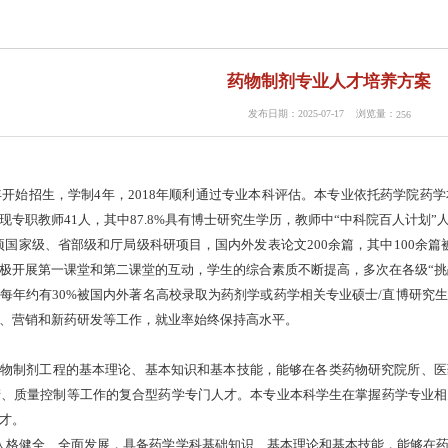
药物制剂专业人才培养方案
发布日期：2025-07-17 浏览量：
256
年开始招生，学制
4
年，
2018
年顺利通过专业本科评估。本专业依托药学院药学
现专职教师
41
人，其中
87.8%
具有博士研究生学历，教师中
“
中科院百人计划
”
项国家级、省部级和厅局级科研项目，国内外发表论文
200
余篇，其中
100
余篇
极开展第一课堂和第二课堂的互动，学生的综合素质不断提高，多次在各级
“
挑
每年约有
30%
被国内外著名高校录取为药剂学或药学相关专业硕士
/
直博研究生
、营销和新药研发等工作，就业率始终保持高水平。
物制剂工程的基本理论、基本知识和基本技能，能够在各类药物研究院所、医
产、质量控制等工作的复合型药学专门人才。
本专业本科学生在掌握药学专业相
才。
人格健全、全面发展，具备药学学科基础知识、基本理论和基本技能，能够在